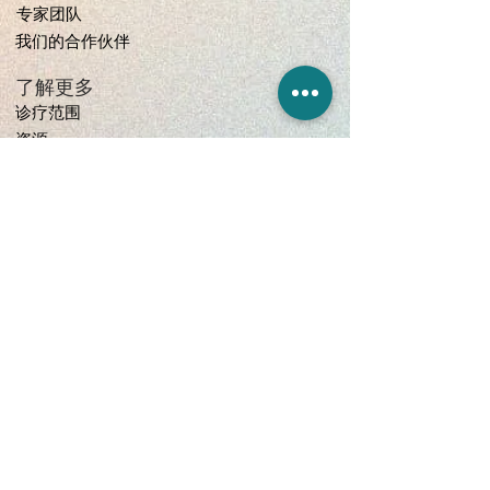
专家团队
我们的合作伙伴
了解更多
诊疗范围
资源
常见问题解答
隐私政策
预订与取消政策
服务范围
居家物理治疗
诊所/理疗室物理治疗
传奇课程-年长者适能锻炼计划
企业健康计划
联系我们
hello@thrivehealthcare.com.sg